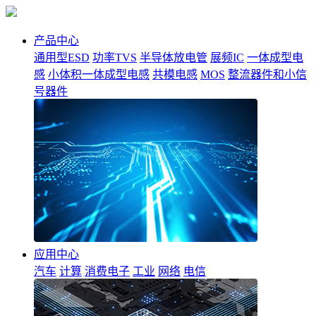
产品中心
通用型ESD
功率TVS
半导体放电管
展频IC
一体成型电
感
小体积一体成型电感
共模电感
MOS
整流器件和小信
号器件
应用中心
汽车
计算
消费电子
工业
网络
电信