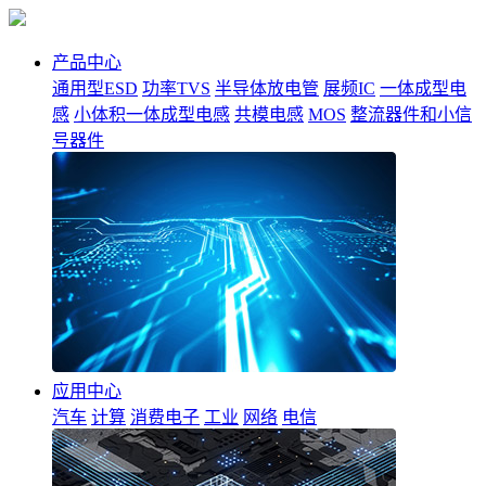
产品中心
通用型ESD
功率TVS
半导体放电管
展频IC
一体成型电
感
小体积一体成型电感
共模电感
MOS
整流器件和小信
号器件
应用中心
汽车
计算
消费电子
工业
网络
电信