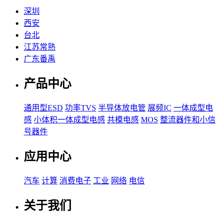
深圳
西安
台北
江苏常熟
广东番禹
产品中心
通用型ESD
功率TVS
半导体放电管
展频IC
一体成型电
感
小体积一体成型电感
共模电感
MOS
整流器件和小信
号器件
应用中心
汽车
计算
消费电子
工业
网络
电信
关于我们